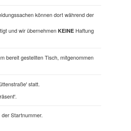
leidungssachen können dort während der
htigt und wir übernehmen
Haftung
KEINE
einem bereit gestellten Tisch, mitgenommen
ttenstraßeꞌ statt.
räsentꞌ.
an der Startnummer.