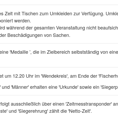
ßes Zelt mit Tischen zum Umkleiden zur Verfügung. Umk
poniert werden.
wird während der gesamten Veranstaltung nicht beaufsic
oder Beschädigungen von Sachen.
n eine ꞌMedaille ', die im Zielbereich selbstständig von 
det um 12.20 Uhr im ꞌWendekreisꞌ, am Ende der ꞌFischerhü
ꞌ und ꞌMännerꞌ erhalten eine ꞌUrkundeꞌ sowie ein ꞌSiegerp
erfolgt ausschließlich über einen ꞌZeitmesstransponderꞌ 
isteꞌ und ꞌSiegerehrungꞌ zählt die ꞌNetto-Zeitꞌ.