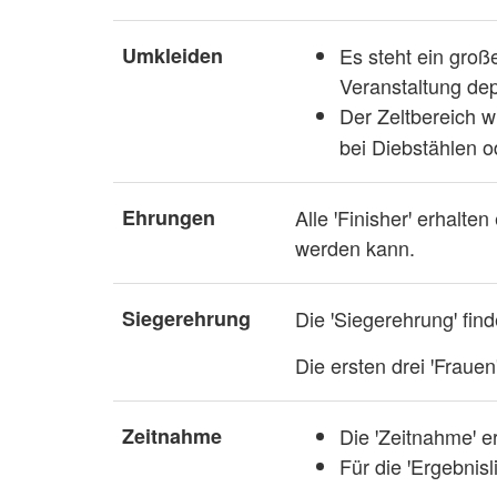
Umkleiden
Es steht ein gro
Veranstaltung de
Der Zeltbereich 
bei Diebstählen 
Ehrungen
Alle ꞌFinisherꞌ erhalte
werden kann.
Siegerehrung
Die ꞌSiegerehrungꞌ fin
Die ersten drei ꞌFrauen
Zeitnahme
⁠Die ꞌZeitnahmeꞌ 
⁠Für die ꞌErgebnisl