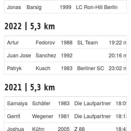
Jonas
Barsig
1999
LC Ron-Hill Berlin
1
2022 | 5,3 km
Artur
Fedorov
1988
SL Team
19:22 min
Juan Jose
Sanchez
1992
20:16 min
Patryk
Kusch
1983
Berliner SC
23:02 min
2021 | 5,3 km
Samalya
Schäfer
1983
Die Laufpartner
18:09 
Gerrit
Wegener
1981
Die Laufpartner
18:13 
Joshua
Kühn
2005
Z 88
18:43 