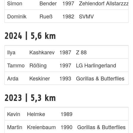
Simon
Bender
1997
Zehlendorf Allstarzzz
Dominik
Rueß
1982
SVMV
2024 | 5,6 km
Ilya
Kashkarev
1987
Z 88
1
Tammo
Rößing
1997
LG Harlingerland
2
Arda
Keskiner
1993
Gorillas & Butterflies
2
2023 | 5,3 km
Kevin
Helmke
1989
1
Martin
Kreienbaum
1990
Gorillas & Butterflies
1