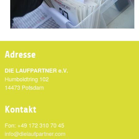
Adresse
DIE LAUFPARTNER e.V.
Humboldtring 102
14473 Potsdam
Kontakt
Fon: +49 172 310 70 45
info@dielaufpartner.com